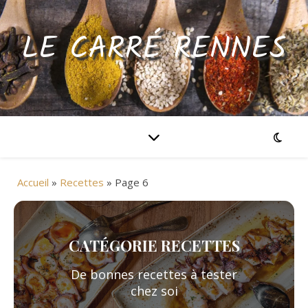
LE CARRÉ RENNES
Accueil
»
Recettes
»
Page 6
CATÉGORIE RECETTES
De bonnes recettes à tester
chez soi