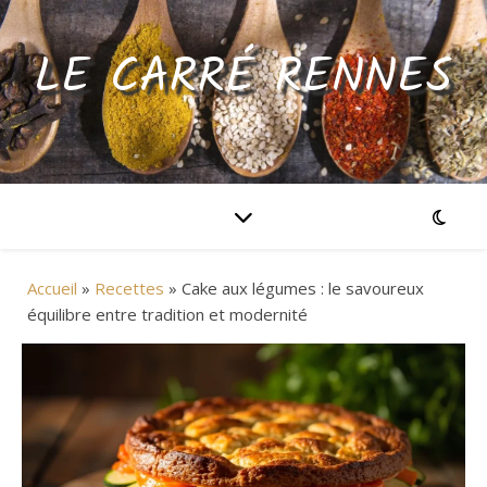
LE CARRÉ RENNES
Accueil
»
Recettes
»
Cake aux légumes : le savoureux
équilibre entre tradition et modernité