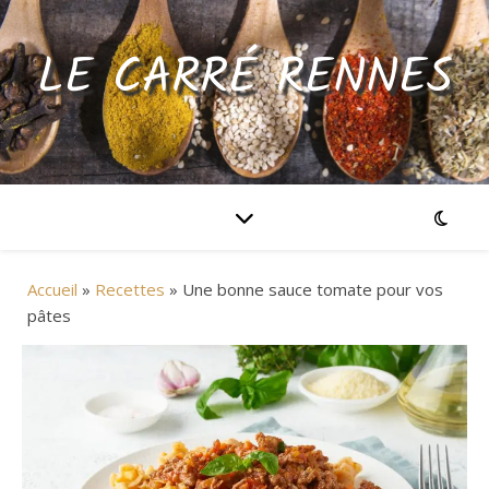
LE CARRÉ RENNES
Accueil
»
Recettes
»
Une bonne sauce tomate pour vos
pâtes