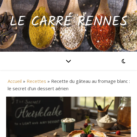
LE CARRÉ RENNES
Accueil
»
Recettes
»
Recette du gâteau au fromage blanc :
le secret d’un dessert aérien