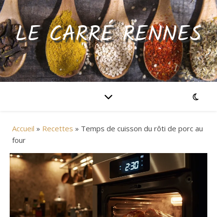
LE CARRÉ RENNES
Accueil
»
Recettes
»
Temps de cuisson du rôti de porc au
four