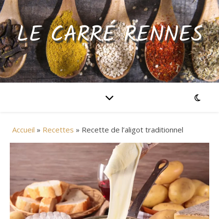
LE CARRÉ RENNES
Accueil
»
Recettes
»
Recette de l’aligot traditionnel